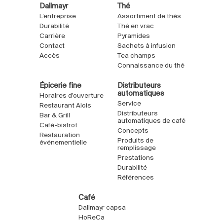
Dallmayr
Thé
L’entreprise
Assortiment de thés
Durabilité
Thé en vrac
Carrière
Pyramides
Contact
Sachets à infusion
Accès
Tea champs
Connaissance du thé
Épicerie fine
Distributeurs
automatiques
Horaires d’ouverture
Service
Restaurant Alois
Distributeurs
Bar & Grill
automatiques de café
Café-bistrot
Concepts
Restauration
Produits de
événementielle
remplissage
Prestations
Durabilité
Références
Café
Dallmayr capsa
HoReCa