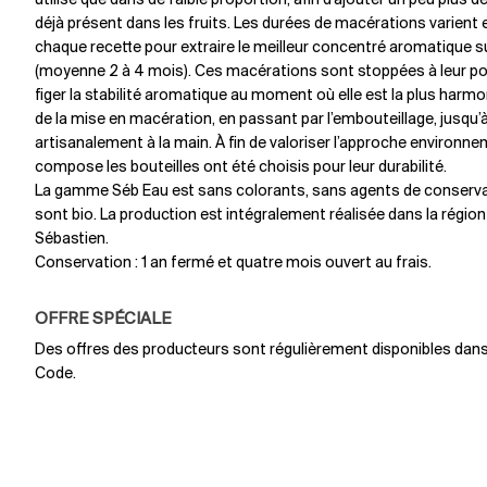
utilisé que dans de faible proportion, afin d’ajouter un peu plus
déjà présent dans les fruits. Les durées de macérations varient
chaque recette pour extraire le meilleur concentré aromatique s
(moyenne 2 à 4 mois). Ces macérations sont stoppées à leur poi
figer la stabilité aromatique au moment où elle est la plus harm
de la mise en macération, en passant par l’embouteillage, jusqu’à
artisanalement à la main. À fin de valoriser l’approche environn
compose les bouteilles ont été choisis pour leur durabilité.
La gamme Séb Eau est sans colorants, sans agents de conservat
sont bio. La production est intégralement réalisée dans la région
Sébastien.
Conservation : 1 an fermé et quatre mois ouvert au frais.
OFFRE SPÉCIALE
Des offres des producteurs sont régulièrement disponibles dans l
Code.