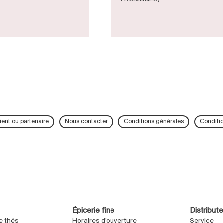
ient ou partenaire
Nous contacter
Conditions générales
Conditi
Épicerie fine
Distribut
e thés
Horaires d’ouverture
Service