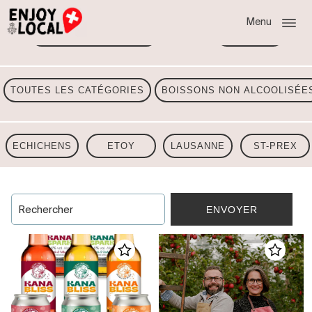
Menu
TOUTES LES RÉGIONS
VAUD
TOUTES LES CATÉGORIES
BOISSONS NON ALCOOLISÉE
ECHICHENS
ETOY
LAUSANNE
ST-PREX
ENVOYER
Rechercher